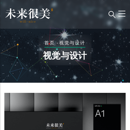
跳
转
到
主
要
面
首页
-
视觉与设计
内
包
容
视觉与设计
屑