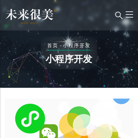
跳
转
到
主
要
面
首页
-
小程序开发
内
包
容
小程序开发
屑